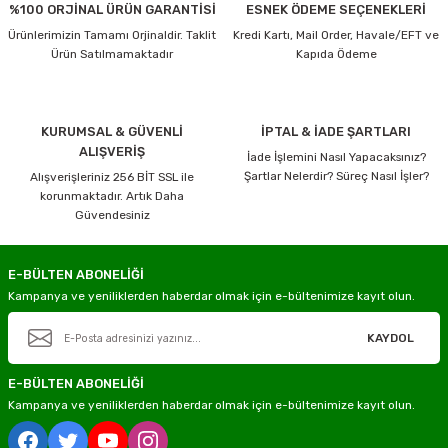
%100 ORJİNAL ÜRÜN GARANTİSİ
ESNEK ÖDEME SEÇENEKLERİ
Ürünlerimizin Tamamı Orjinaldir. Taklit
Kredi Kartı, Mail Order, Havale/EFT ve
Ürün Satılmamaktadır
Kapıda Ödeme
KURUMSAL & GÜVENLİ
İPTAL & İADE ŞARTLARI
ALIŞVERİŞ
İade İşlemini Nasıl Yapacaksınız?
Şartlar Nelerdir? Süreç Nasıl İşler?
Alışverişleriniz 256 BİT SSL ile
korunmaktadır. Artık Daha
Güvendesiniz
E-BÜLTEN ABONELİĞİ
Kampanya ve yeniliklerden haberdar olmak için e-bültenimize kayıt olun.
KAYDOL
E-BÜLTEN ABONELİĞİ
Kampanya ve yeniliklerden haberdar olmak için e-bültenimize kayıt olun.