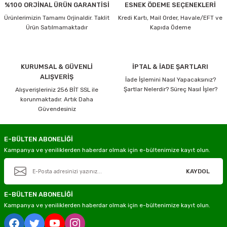
%100 ORJİNAL ÜRÜN GARANTİSİ
ESNEK ÖDEME SEÇENEKLERİ
Ürünlerimizin Tamamı Orjinaldir. Taklit
Kredi Kartı, Mail Order, Havale/EFT ve
Ürün Satılmamaktadır
Kapıda Ödeme
KURUMSAL & GÜVENLİ
İPTAL & İADE ŞARTLARI
ALIŞVERİŞ
İade İşlemini Nasıl Yapacaksınız?
Şartlar Nelerdir? Süreç Nasıl İşler?
Alışverişleriniz 256 BİT SSL ile
korunmaktadır. Artık Daha
Güvendesiniz
E-BÜLTEN ABONELİĞİ
Kampanya ve yeniliklerden haberdar olmak için e-bültenimize kayıt olun.
KAYDOL
E-BÜLTEN ABONELİĞİ
Kampanya ve yeniliklerden haberdar olmak için e-bültenimize kayıt olun.