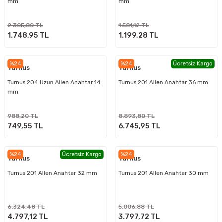
mm
mm
2.305,80 TL
1.581,12 TL
1.748,95 TL
1.199,28 TL
%24
%24
Ücretsiz Kargo
Turnus
Turnus
Turnus 204 Uzun Allen Anahtar 14
Turnus 201 Allen Anahtar 36 mm
mm
988,20 TL
8.893,80 TL
749,55 TL
6.745,95 TL
%24
Ücretsiz Kargo
%24
Turnus
Turnus
Turnus 201 Allen Anahtar 32 mm
Turnus 201 Allen Anahtar 30 mm
6.324,48 TL
5.006,88 TL
4.797,12 TL
3.797,72 TL