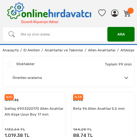
ARA
Anasayfa
El Aletleri
Anahtarlar ve Takımlar
Allen Anahtarlar
Altıköşe 
Stoktakiler
Toplam 99 ürün
%10
%38
İzeltaş
Beta
İzeltaş 4903220170 Allen Anahtar
Beta 96 Allen Anahtar 5,5 mm
Altı Köşe Uzun Boy 17 mm
1.132,64 TL
144,28 TL
1.019,38 TL
88,74 TL