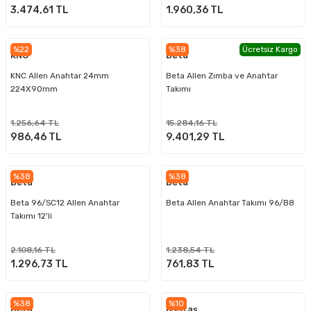
3.474,61 TL
1.960,36 TL
%22
%38
Ücretsiz Kargo
KNC
Beta
KNC Allen Anahtar 24mm
Beta Allen Zımba ve Anahtar
224X90mm
Takımı
1.256,64 TL
15.284,16 TL
986,46 TL
9.401,29 TL
%38
%38
Beta
Beta
Beta 96/SC12 Allen Anahtar
Beta Allen Anahtar Takımı 96/B8
Takımı 12'li
2.108,16 TL
1.238,54 TL
1.296,73 TL
761,83 TL
%38
%10
Beta
İzeltaş