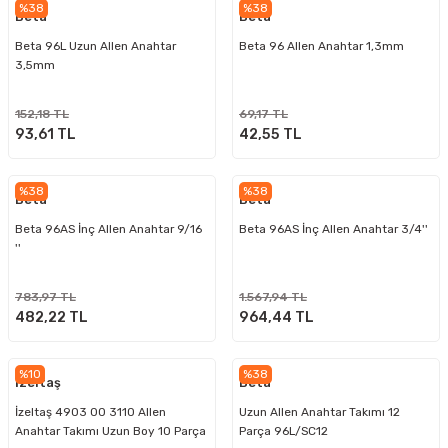
%38
%38
Beta
Beta
Beta 96L Uzun Allen Anahtar
Beta 96 Allen Anahtar 1,3mm
3,5mm
152,18 TL
69,17 TL
93,61 TL
42,55 TL
%38
%38
Beta
Beta
Beta 96AS İnç Allen Anahtar 9/16
Beta 96AS İnç Allen Anahtar 3/4''
''
783,97 TL
1.567,94 TL
482,22 TL
964,44 TL
%10
%38
İzeltaş
Beta
İzeltaş 4903 00 3110 Allen
Uzun Allen Anahtar Takımı 12
Anahtar Takımı Uzun Boy 10 Parça
Parça 96L/SC12