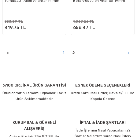
Turnus 201 Allen Anahtar 14 mm
Beta 96N Allen Anahtar 19mm
553,39 TL
1.067,26 TL
419,75 TL
656,47 TL
1
2
%100 ORJİNAL ÜRÜN GARANTİSİ
ESNEK ÖDEME SEÇENEKLERİ
Ürünlerimizin Tamamı Orjinaldir. Taklit
Kredi Kartı, Mail Order, Havale/EFT ve
Ürün Satılmamaktadır
Kapıda Ödeme
KURUMSAL & GÜVENLİ
İPTAL & İADE ŞARTLARI
ALIŞVERİŞ
İade İşlemini Nasıl Yapacaksınız?
Şartlar Nelerdir? Süreç Nasıl İşler?
Alışverişleriniz 256 BİT SSL ile