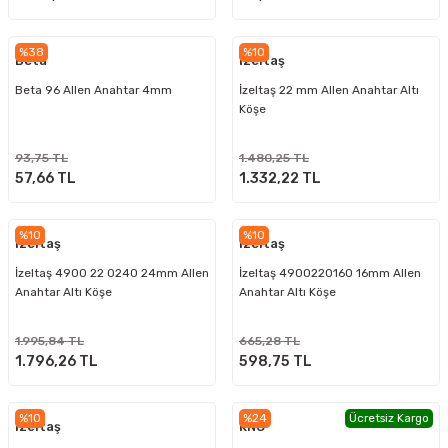
%38
%10
Beta
İzeltaş
Beta 96 Allen Anahtar 4mm
İzeltaş 22 mm Allen Anahtar Altı
Köşe
93,75 TL
1.480,25 TL
57,66 TL
1.332,22 TL
%10
%10
İzeltaş
İzeltaş
İzeltaş 4900 22 0240 24mm Allen
İzeltaş 4900220160 16mm Allen
Anahtar Altı Köşe
Anahtar Altı Köşe
1.995,84 TL
665,28 TL
1.796,26 TL
598,75 TL
%10
%24
Ücretsiz Kargo
İzeltaş
KNC