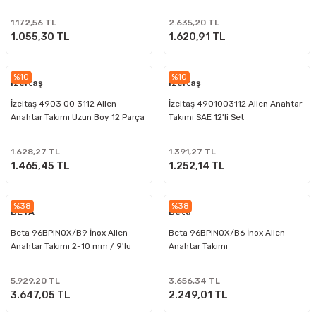
1.172,56 TL
2.635,20 TL
1.055,30 TL
1.620,91 TL
%10
%10
İzeltaş
İzeltaş
İzeltaş 4903 00 3112 Allen
İzeltaş 4901003112 Allen Anahtar
Anahtar Takımı Uzun Boy 12 Parça
Takımı SAE 12'li Set
1.628,27 TL
1.391,27 TL
1.465,45 TL
1.252,14 TL
%38
%38
BETA
Beta
Beta 96BPINOX/B9 İnox Allen
Beta 96BPINOX/B6 İnox Allen
Anahtar Takımı 2-10 mm / 9'lu
Anahtar Takımı
5.929,20 TL
3.656,34 TL
3.647,05 TL
2.249,01 TL