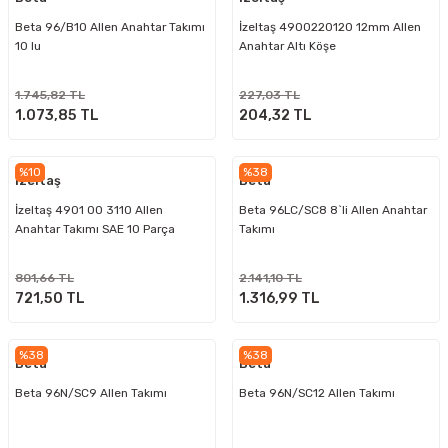
Beta 96/B10 Allen Anahtar Takımı
İzeltaş 4900220120 12mm Allen
10 lu
Anahtar Altı Köşe
1.745,82 TL
227,03 TL
1.073,85 TL
204,32 TL
%10
%38
İzeltaş
Beta
İzeltaş 4901 00 3110 Allen
Beta 96LC/SC8 8`li Allen Anahtar
Anahtar Takımı SAE 10 Parça
Takımı
801,66 TL
2.141,10 TL
721,50 TL
1.316,99 TL
%38
%38
Beta
Beta
Beta 96N/SC9 Allen Takımı
Beta 96N/SC12 Allen Takımı