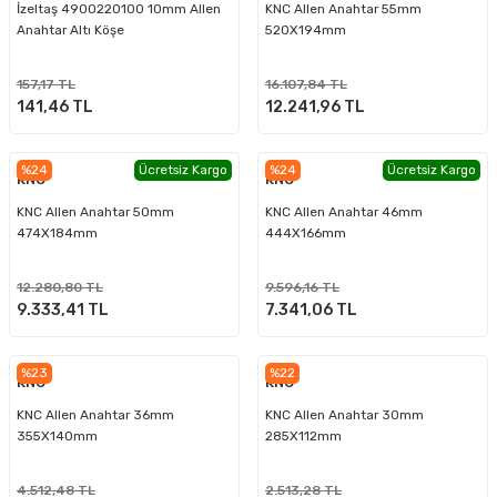
İzeltaş 4900220100 10mm Allen
KNC Allen Anahtar 55mm
Anahtar Altı Köşe
520X194mm
157,17 TL
16.107,84 TL
141,46 TL
12.241,96 TL
%24
Ücretsiz Kargo
%24
Ücretsiz Kargo
KNC
KNC
KNC Allen Anahtar 50mm
KNC Allen Anahtar 46mm
474X184mm
444X166mm
12.280,80 TL
9.596,16 TL
9.333,41 TL
7.341,06 TL
%23
%22
KNC
KNC
KNC Allen Anahtar 36mm
KNC Allen Anahtar 30mm
355X140mm
285X112mm
4.512,48 TL
2.513,28 TL