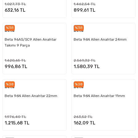
1.027,73 TL
1.462,54 TL
632,16 TL
899,61 TL
%38
%38
Beta
Beta
Beta 96AS/SC9 Allen Anahtar
Beta 96N Allen Anahtar 24mm
Takımı 9 Parça
1.620,65 TL
2.569,32 TL
996,86 TL
1.580,39 TL
%38
%38
Beta
Beta
Beta 96N Allen Anahtar 22mm
Beta 96N Allen Anahtar 11mm
1.976,40 TL
263,52 TL
1.215,68 TL
162,09 TL