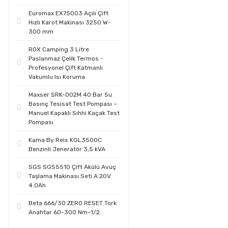
Euromax EX75003 Açılı Çift
Hızlı Karot Makinası 3250 W-
300 mm
ROX Camping 3 Litre
Paslanmaz Çelik Termos -
Profesyonel Çift Katmanlı
Vakumlu Isı Koruma
Maxser SRK-002M 40 Bar Su
Basınç Tesisat Test Pompası –
Manuel Kapaklı Sıhhi Kaçak Test
Pompası
Kama By Reis KGL3500C
Benzinli Jeneratör 3,5 kVA
SGS SGS5510 Çift Akülü Avuç
Taşlama Makinası Seti A 20V
4.0Ah
Beta 666/30 ZERO RESET Tork
Anahtar 60-300 Nm-1/2