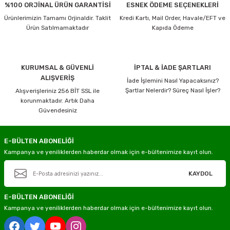
%100 ORJİNAL ÜRÜN GARANTİSİ
ESNEK ÖDEME SEÇENEKLERİ
Ürünlerimizin Tamamı Orjinaldir. Taklit
Kredi Kartı, Mail Order, Havale/EFT ve
Ürün Satılmamaktadır
Kapıda Ödeme
KURUMSAL & GÜVENLİ
İPTAL & İADE ŞARTLARI
ALIŞVERİŞ
İade İşlemini Nasıl Yapacaksınız?
Şartlar Nelerdir? Süreç Nasıl İşler?
Alışverişleriniz 256 BİT SSL ile
korunmaktadır. Artık Daha
Güvendesiniz
E-BÜLTEN ABONELİĞİ
Kampanya ve yeniliklerden haberdar olmak için e-bültenimize kayıt olun.
KAYDOL
E-BÜLTEN ABONELİĞİ
Kampanya ve yeniliklerden haberdar olmak için e-bültenimize kayıt olun.