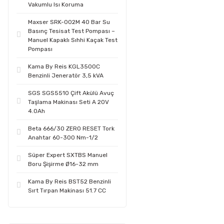
Vakumlu Isı Koruma
Maxser SRK-002M 40 Bar Su
Basınç Tesisat Test Pompası –
Manuel Kapaklı Sıhhi Kaçak Test
Pompası
Kama By Reis KGL3500C
Benzinli Jeneratör 3,5 kVA
SGS SGS5510 Çift Akülü Avuç
Taşlama Makinası Seti A 20V
4.0Ah
Beta 666/30 ZERO RESET Tork
Anahtar 60-300 Nm-1/2
Süper Expert SXTBS Manuel
Boru Şişirme Ø16-32 mm
Kama By Reis BST52 Benzinli
Sırt Tırpan Makinası 51.7 CC