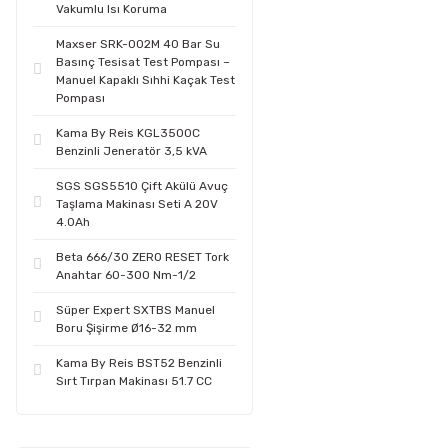
Vakumlu Isı Koruma
Maxser SRK-002M 40 Bar Su
Basınç Tesisat Test Pompası –
Manuel Kapaklı Sıhhi Kaçak Test
Pompası
Kama By Reis KGL3500C
Benzinli Jeneratör 3,5 kVA
SGS SGS5510 Çift Akülü Avuç
Taşlama Makinası Seti A 20V
4.0Ah
Beta 666/30 ZERO RESET Tork
Anahtar 60-300 Nm-1/2
Süper Expert SXTBS Manuel
Boru Şişirme Ø16-32 mm
Kama By Reis BST52 Benzinli
Sırt Tırpan Makinası 51.7 CC