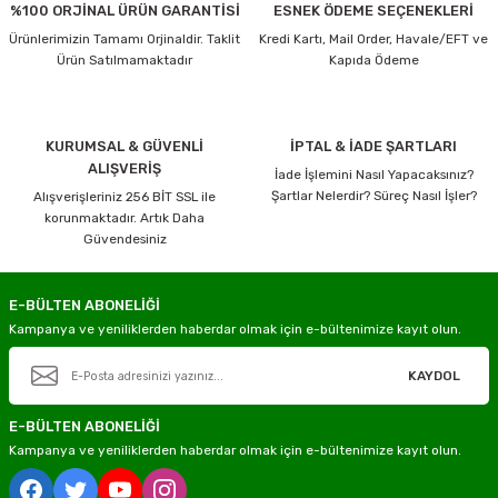
%100 ORJİNAL ÜRÜN GARANTİSİ
ESNEK ÖDEME SEÇENEKLERİ
Ürünlerimizin Tamamı Orjinaldir. Taklit
Kredi Kartı, Mail Order, Havale/EFT ve
Ürün Satılmamaktadır
Kapıda Ödeme
KURUMSAL & GÜVENLİ
İPTAL & İADE ŞARTLARI
ALIŞVERİŞ
İade İşlemini Nasıl Yapacaksınız?
Şartlar Nelerdir? Süreç Nasıl İşler?
Alışverişleriniz 256 BİT SSL ile
korunmaktadır. Artık Daha
Güvendesiniz
E-BÜLTEN ABONELİĞİ
Kampanya ve yeniliklerden haberdar olmak için e-bültenimize kayıt olun.
KAYDOL
E-BÜLTEN ABONELİĞİ
Kampanya ve yeniliklerden haberdar olmak için e-bültenimize kayıt olun.