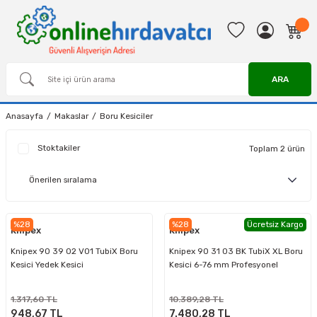
ARA
Anasayfa
Makaslar
Boru Kesiciler
Stoktakiler
Toplam 2 ürün
%28
%28
Ücretsiz Kargo
Knipex
Knipex
Knipex 90 39 02 V01 TubiX Boru
Knipex 90 31 03 BK TubiX XL Boru
Kesici Yedek Kesici
Kesici 6-76 mm Profesyonel
1.317,60 TL
10.389,28 TL
948,67 TL
7.480,28 TL