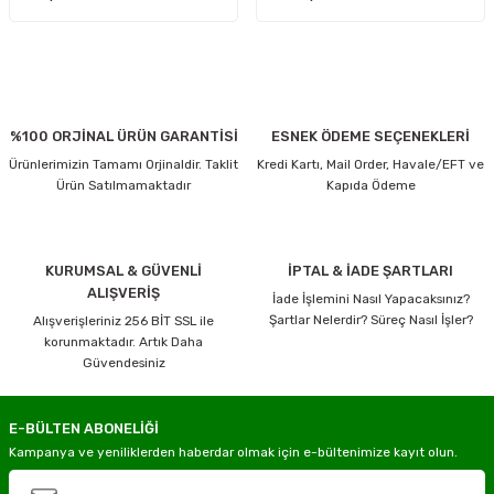
%100 ORJİNAL ÜRÜN GARANTİSİ
ESNEK ÖDEME SEÇENEKLERİ
Ürünlerimizin Tamamı Orjinaldir. Taklit
Kredi Kartı, Mail Order, Havale/EFT ve
Ürün Satılmamaktadır
Kapıda Ödeme
KURUMSAL & GÜVENLİ
İPTAL & İADE ŞARTLARI
ALIŞVERİŞ
İade İşlemini Nasıl Yapacaksınız?
Şartlar Nelerdir? Süreç Nasıl İşler?
Alışverişleriniz 256 BİT SSL ile
korunmaktadır. Artık Daha
Güvendesiniz
E-BÜLTEN ABONELİĞİ
Kampanya ve yeniliklerden haberdar olmak için e-bültenimize kayıt olun.