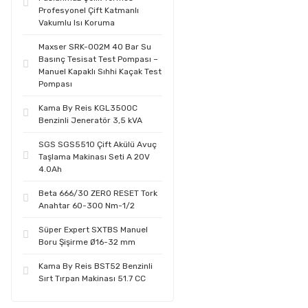
Profesyonel Çift Katmanlı
Vakumlu Isı Koruma
Maxser SRK-002M 40 Bar Su
Basınç Tesisat Test Pompası –
Manuel Kapaklı Sıhhi Kaçak Test
Pompası
Kama By Reis KGL3500C
Benzinli Jeneratör 3,5 kVA
SGS SGS5510 Çift Akülü Avuç
Taşlama Makinası Seti A 20V
4.0Ah
Beta 666/30 ZERO RESET Tork
Anahtar 60-300 Nm-1/2
Süper Expert SXTBS Manuel
Boru Şişirme Ø16-32 mm
Kama By Reis BST52 Benzinli
Sırt Tırpan Makinası 51.7 CC