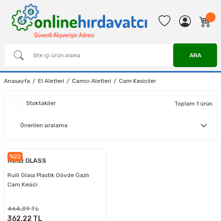
ARA
Anasayfa
El Aletleri
Camcı Aletleri
Cam Kesiciler
Stoktakiler
Toplam 1 ürün
%22
RUILI GLASS
Ruili Glass Plastik Gövde Gazlı
Cam Kesici
464,39 TL
362,22 TL