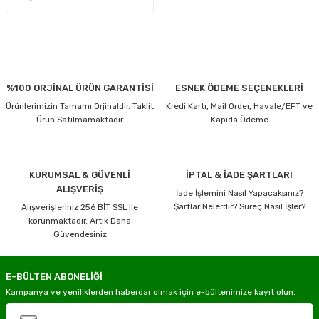
%100 ORJİNAL ÜRÜN GARANTİSİ
ESNEK ÖDEME SEÇENEKLERİ
Ürünlerimizin Tamamı Orjinaldir. Taklit
Kredi Kartı, Mail Order, Havale/EFT ve
Ürün Satılmamaktadır
Kapıda Ödeme
KURUMSAL & GÜVENLİ
İPTAL & İADE ŞARTLARI
ALIŞVERİŞ
İade İşlemini Nasıl Yapacaksınız?
Şartlar Nelerdir? Süreç Nasıl İşler?
Alışverişleriniz 256 BİT SSL ile
korunmaktadır. Artık Daha
Güvendesiniz
E-BÜLTEN ABONELİĞİ
Kampanya ve yeniliklerden haberdar olmak için e-bültenimize kayıt olun.