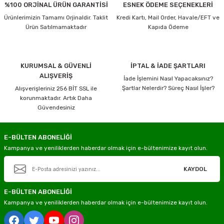
%100 ORJİNAL ÜRÜN GARANTİSİ
ESNEK ÖDEME SEÇENEKLERİ
Ürünlerimizin Tamamı Orjinaldir. Taklit
Kredi Kartı, Mail Order, Havale/EFT ve
Ürün Satılmamaktadır
Kapıda Ödeme
KURUMSAL & GÜVENLİ
İPTAL & İADE ŞARTLARI
ALIŞVERİŞ
İade İşlemini Nasıl Yapacaksınız?
Şartlar Nelerdir? Süreç Nasıl İşler?
Alışverişleriniz 256 BİT SSL ile
korunmaktadır. Artık Daha
Güvendesiniz
E-BÜLTEN ABONELİĞİ
Kampanya ve yeniliklerden haberdar olmak için e-bültenimize kayıt olun.
KAYDOL
E-BÜLTEN ABONELİĞİ
Kampanya ve yeniliklerden haberdar olmak için e-bültenimize kayıt olun.