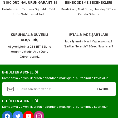
%100 ORJİNAL ÜRÜN GARANTİSİ
ESNEK ÖDEME SEÇENEKLERİ
Ürünlerimizin Tamamı Orjinaldir. Taklit
Kredi Kartı, Mail Order, Havale/EFT ve
Ürün Satılmamaktadır
Kapıda Ödeme
KURUMSAL & GÜVENLİ
İPTAL & İADE ŞARTLARI
ALIŞVERİŞ
İade İşlemini Nasıl Yapacaksınız?
Şartlar Nelerdir? Süreç Nasıl İşler?
Alışverişleriniz 256 BİT SSL ile
korunmaktadır. Artık Daha
Güvendesiniz
E-BÜLTEN ABONELİĞİ
Kampanya ve yeniliklerden haberdar olmak için e-bültenimize kayıt olun.
KAYDOL
E-BÜLTEN ABONELİĞİ
Kampanya ve yeniliklerden haberdar olmak için e-bültenimize kayıt olun.