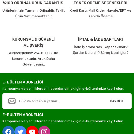
%100 ORJİNAL ÜRÜN GARANTİSİ
ESNEK ÖDEME SEÇENEKLERİ
Ürünlerimizin Tamamı Orjinaldir. Taklit
Kredi Kartı, Mail Order, Havale/EFT ve
Ürün Satılmamaktadır
Kapıda Ödeme
KURUMSAL & GÜVENLİ
İPTAL & İADE ŞARTLARI
ALIŞVERİŞ
İade İşlemini Nasıl Yapacaksınız?
Şartlar Nelerdir? Süreç Nasıl İşler?
Alışverişleriniz 256 BİT SSL ile
korunmaktadır. Artık Daha
Güvendesiniz
E-BÜLTEN ABONELİĞİ
Kampanya ve yeniliklerden haberdar olmak için e-bültenimize kayıt olun.
KAYDOL
E-BÜLTEN ABONELİĞİ
Kampanya ve yeniliklerden haberdar olmak için e-bültenimize kayıt olun.