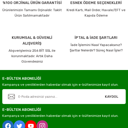
%100 ORJİNAL ÜRÜN GARANTİSİ
ESNEK ÖDEME SEÇENEKLERİ
Ürünlerimizin Tamamı Orjinaldir. Taklit
Kredi Kartı, Mail Order, Havale/EFT ve
Ürün Satılmamaktadır
Kapıda Ödeme
KURUMSAL & GÜVENLİ
İPTAL & İADE ŞARTLARI
ALIŞVERİŞ
İade İşlemini Nasıl Yapacaksınız?
Şartlar Nelerdir? Süreç Nasıl İşler?
Alışverişleriniz 256 BİT SSL ile
korunmaktadır. Artık Daha
Güvendesiniz
E-BÜLTEN ABONELİĞİ
Kampanya ve yeniliklerden haberdar olmak için e-bültenimize kayıt olun.
KAYDOL
E-BÜLTEN ABONELİĞİ
Kampanya ve yeniliklerden haberdar olmak için e-bültenimize kayıt olun.