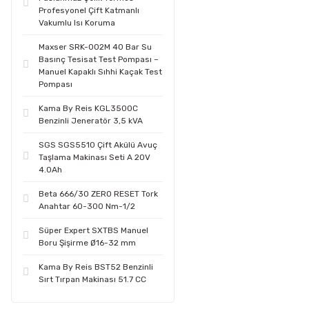
Profesyonel Çift Katmanlı
Vakumlu Isı Koruma
Maxser SRK-002M 40 Bar Su
Basınç Tesisat Test Pompası –
Manuel Kapaklı Sıhhi Kaçak Test
Pompası
Kama By Reis KGL3500C
Benzinli Jeneratör 3,5 kVA
SGS SGS5510 Çift Akülü Avuç
Taşlama Makinası Seti A 20V
4.0Ah
Beta 666/30 ZERO RESET Tork
Anahtar 60-300 Nm-1/2
Süper Expert SXTBS Manuel
Boru Şişirme Ø16-32 mm
Kama By Reis BST52 Benzinli
Sırt Tırpan Makinası 51.7 CC