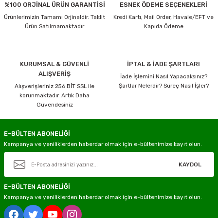
%100 ORJİNAL ÜRÜN GARANTİSİ
ESNEK ÖDEME SEÇENEKLERİ
Ürünlerimizin Tamamı Orjinaldir. Taklit
Kredi Kartı, Mail Order, Havale/EFT ve
Ürün Satılmamaktadır
Kapıda Ödeme
KURUMSAL & GÜVENLİ
İPTAL & İADE ŞARTLARI
ALIŞVERİŞ
İade İşlemini Nasıl Yapacaksınız?
Şartlar Nelerdir? Süreç Nasıl İşler?
Alışverişleriniz 256 BİT SSL ile
korunmaktadır. Artık Daha
Güvendesiniz
E-BÜLTEN ABONELİĞİ
Kampanya ve yeniliklerden haberdar olmak için e-bültenimize kayıt olun.
KAYDOL
E-BÜLTEN ABONELİĞİ
Kampanya ve yeniliklerden haberdar olmak için e-bültenimize kayıt olun.