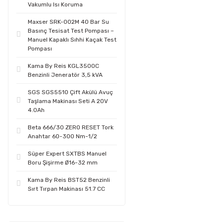
Vakumlu Isı Koruma
Maxser SRK-002M 40 Bar Su
Basınç Tesisat Test Pompası –
Manuel Kapaklı Sıhhi Kaçak Test
Pompası
Kama By Reis KGL3500C
Benzinli Jeneratör 3,5 kVA
SGS SGS5510 Çift Akülü Avuç
Taşlama Makinası Seti A 20V
4.0Ah
Beta 666/30 ZERO RESET Tork
Anahtar 60-300 Nm-1/2
Süper Expert SXTBS Manuel
Boru Şişirme Ø16-32 mm
Kama By Reis BST52 Benzinli
Sırt Tırpan Makinası 51.7 CC