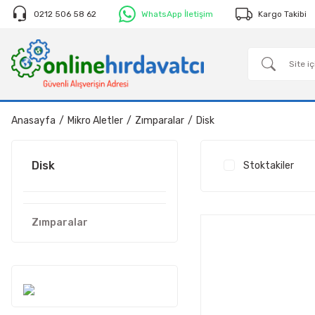
0212 506 58 62
WhatsApp İletişim
Kargo Takibi
Anasayfa
Mikro Aletler
Zımparalar
Disk
Disk
Stoktakiler
Zımparalar