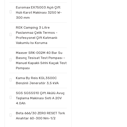
Euromax EX75003 Açılı Çift
Hızlı Karot Makinası 3250 W-
300 mm
ROX Camping 3 Litre
Paslanmaz Çelik Termos -
Profesyonel Çift Katmanlı
Vakumlu Isı Koruma
Maxser SRK-002M 40 Bar Su
Basınç Tesisat Test Pompası –
Manuel Kapaklı Sıhhi Kaçak Test
Pompası
Kama By Reis KGL3500C
Benzinli Jeneratör 3,5 kVA
SGS SGS5510 Çift Akülü Avuç
Taşlama Makinası Seti A 20V
4.0Ah
Beta 666/30 ZERO RESET Tork
Anahtar 60-300 Nm-1/2