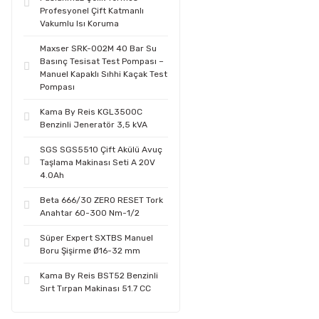
Profesyonel Çift Katmanlı
Vakumlu Isı Koruma
Maxser SRK-002M 40 Bar Su
Basınç Tesisat Test Pompası –
Manuel Kapaklı Sıhhi Kaçak Test
Pompası
Kama By Reis KGL3500C
Benzinli Jeneratör 3,5 kVA
SGS SGS5510 Çift Akülü Avuç
Taşlama Makinası Seti A 20V
4.0Ah
Beta 666/30 ZERO RESET Tork
Anahtar 60-300 Nm-1/2
Süper Expert SXTBS Manuel
Boru Şişirme Ø16-32 mm
Kama By Reis BST52 Benzinli
Sırt Tırpan Makinası 51.7 CC