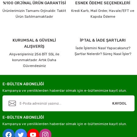
%100 ORJİNAL ÜRÜN GARANTİSİ
ESNEK ÖDEME SEÇENEKLERİ
Ürünlerimizin Tamamı Orjinaldir. Taklit
Kredi Kartı, Mail Order, Havale/EFT ve
Ürün Satılmamaktadır
Kapıda Ödeme
KURUMSAL & GÜVENLİ
İPTAL & İADE ŞARTLARI
ALIŞVERİŞ
İade İşlemini Nasıl Yapacaksınız?
Şartlar Nelerdir? Süreç Nasıl İşler?
Alışverişleriniz 256 BİT SSL ile
korunmaktadır. Artık Daha
Güvendesiniz
E-BÜLTEN ABONELİĞİ
Kampanya ve yeniliklerden haberdar olmak için e-bültenimize kayıt olun.
KAYDOL
E-BÜLTEN ABONELİĞİ
Kampanya ve yeniliklerden haberdar olmak için e-bültenimize kayıt olun.