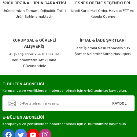
%100 ORJİNAL ÜRÜN GARANTİSİ
ESNEK ÖDEME SEÇENEKLERİ
Ürünlerimizin Tamamı Orjinaldir. Taklit
Kredi Kartı, Mail Order, Havale/EFT ve
Ürün Satılmamaktadır
Kapıda Ödeme
KURUMSAL & GÜVENLİ
İPTAL & İADE ŞARTLARI
ALIŞVERİŞ
İade İşlemini Nasıl Yapacaksınız?
Şartlar Nelerdir? Süreç Nasıl İşler?
Alışverişleriniz 256 BİT SSL ile
korunmaktadır. Artık Daha
Güvendesiniz
E-BÜLTEN ABONELİĞİ
Kampanya ve yeniliklerden haberdar olmak için e-bültenimize kayıt olun.
KAYDOL
E-BÜLTEN ABONELİĞİ
Kampanya ve yeniliklerden haberdar olmak için e-bültenimize kayıt olun.