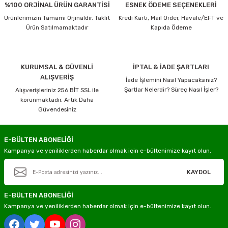
%100 ORJİNAL ÜRÜN GARANTİSİ
ESNEK ÖDEME SEÇENEKLERİ
Ürünlerimizin Tamamı Orjinaldir. Taklit
Kredi Kartı, Mail Order, Havale/EFT ve
Ürün Satılmamaktadır
Kapıda Ödeme
KURUMSAL & GÜVENLİ
İPTAL & İADE ŞARTLARI
ALIŞVERİŞ
İade İşlemini Nasıl Yapacaksınız?
Şartlar Nelerdir? Süreç Nasıl İşler?
Alışverişleriniz 256 BİT SSL ile
korunmaktadır. Artık Daha
Güvendesiniz
E-BÜLTEN ABONELİĞİ
Kampanya ve yeniliklerden haberdar olmak için e-bültenimize kayıt olun.
KAYDOL
E-BÜLTEN ABONELİĞİ
Kampanya ve yeniliklerden haberdar olmak için e-bültenimize kayıt olun.