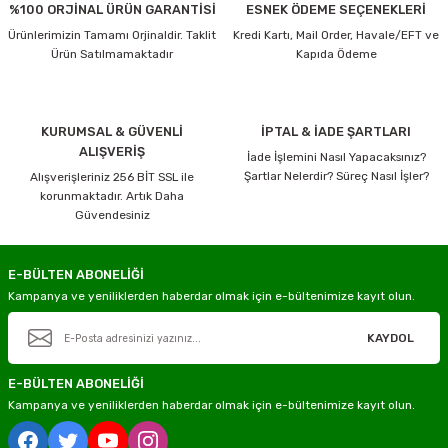
%100 ORJİNAL ÜRÜN GARANTİSİ
ESNEK ÖDEME SEÇENEKLERİ
Ürünlerimizin Tamamı Orjinaldir. Taklit
Kredi Kartı, Mail Order, Havale/EFT ve
Ürün Satılmamaktadır
Kapıda Ödeme
KURUMSAL & GÜVENLİ
İPTAL & İADE ŞARTLARI
ALIŞVERİŞ
İade İşlemini Nasıl Yapacaksınız?
Şartlar Nelerdir? Süreç Nasıl İşler?
Alışverişleriniz 256 BİT SSL ile
korunmaktadır. Artık Daha
Güvendesiniz
E-BÜLTEN ABONELİĞİ
Kampanya ve yeniliklerden haberdar olmak için e-bültenimize kayıt olun.
KAYDOL
E-BÜLTEN ABONELİĞİ
Kampanya ve yeniliklerden haberdar olmak için e-bültenimize kayıt olun.