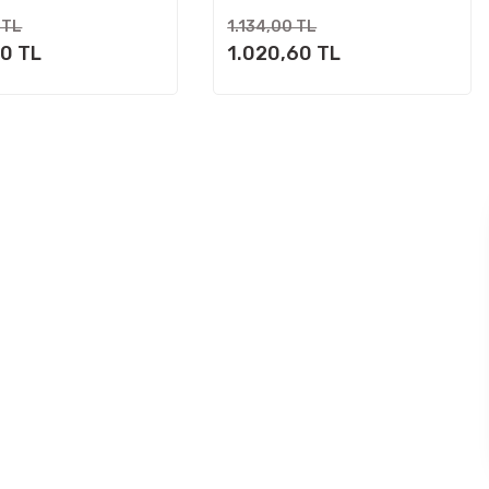
 TL
1.134,00 TL
90 TL
1.020,60 TL