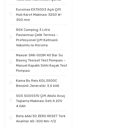
Euromax EX75003 Açılı Çift
Hızlı Karot Makinası 3250 W-
300 mm
ROX Camping 3 Litre
Paslanmaz Çelik Termos -
Profesyonel Çift Katmanlı
Vakumlu Isı Koruma
Maxser SRK-002M 40 Bar Su
Basınç Tesisat Test Pompası –
Manuel Kapaklı Sıhhi Kaçak Test
Pompası
Kama By Reis KGL3500C
Benzinli Jeneratör 3,5 kVA
SGS SGS5510 Çift Akülü Avuç
Taşlama Makinası Seti A 20V
4.0Ah
Beta 666/30 ZERO RESET Tork
Anahtar 60-300 Nm-1/2