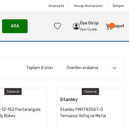
Anasayfa
Hesap Numaraları
İletişim
Üye Girişi
ARA
Sepet
Yeni Üyelik
Toplam 6 ürün
Tükendi
Tükendi
y
Stanley
1-12-152 Pastarangula
Stanley FMHT82567-0
İç Bükey
Temassız Voltaj ve Metal
Dedektörü