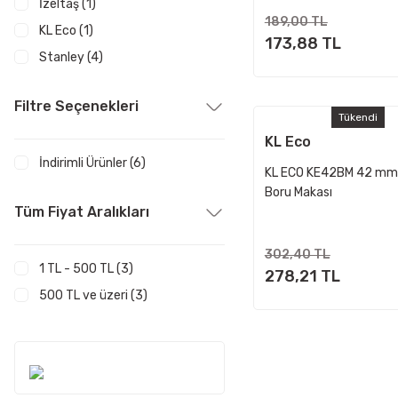
İzeltaş (1)
189,00 TL
KL Eco (1)
173,88 TL
Stanley (4)
Filtre Seçenekleri
Tükendi
KL Eco
İndirimli Ürünler (6)
KL ECO KE42BM 42 mm 
Boru Makası
Tüm Fiyat Aralıkları
302,40 TL
1 TL - 500 TL (3)
278,21 TL
500 TL ve üzeri (3)