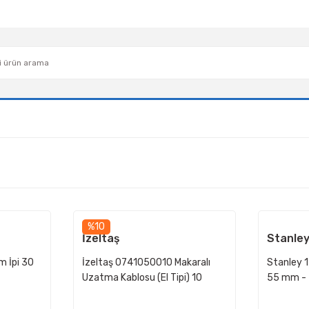
%10
İzeltaş
Stanle
m İpi 30
İzeltaş 0741050010 Makaralı
Stanley 
Uzatma Kablosu (El Tipi) 10
55 mm - 
Metre