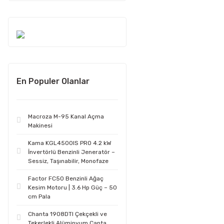
En Populer Olanlar
Macroza M-95 Kanal Açma
Makinesi
Kama KGL4500IS PRO 4.2 kW
İnvertörlü Benzinli Jeneratör –
Sessiz, Taşınabilir, Monofaze
Factor FC50 Benzinli Ağaç
Kesim Motoru | 3.6 Hp Güç – 50
cm Pala
Chanta 1908DTI Çekçekli ve
Tekerlekli Alüminyum Çanta