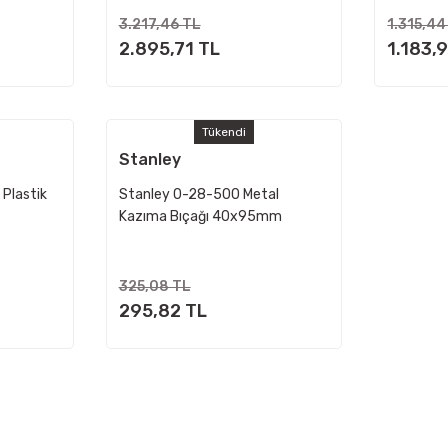
3.217,46 TL
1.315,44
2.895,71 TL
1.183,
Tükendi
Stanley
Plastik
Stanley 0-28-500 Metal
Kazıma Bıçağı 40x95mm
325,08 TL
295,82 TL