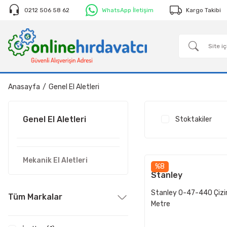
0212 506 58 62
WhatsApp İletişim
Kargo Takibi
Anasayfa
Genel El Aletleri
Genel El Aletleri
Stoktakiler
Mekanik El Aletleri
%8
Stanley
Stanley 0-47-440 Çizi
Tüm Markalar
Metre