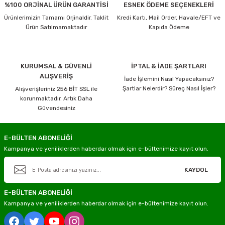
%100 ORJİNAL ÜRÜN GARANTİSİ
ESNEK ÖDEME SEÇENEKLERİ
Ürünlerimizin Tamamı Orjinaldir. Taklit
Kredi Kartı, Mail Order, Havale/EFT ve
Ürün Satılmamaktadır
Kapıda Ödeme
KURUMSAL & GÜVENLİ
İPTAL & İADE ŞARTLARI
ALIŞVERİŞ
İade İşlemini Nasıl Yapacaksınız?
Şartlar Nelerdir? Süreç Nasıl İşler?
Alışverişleriniz 256 BİT SSL ile
korunmaktadır. Artık Daha
Güvendesiniz
E-BÜLTEN ABONELİĞİ
Kampanya ve yeniliklerden haberdar olmak için e-bültenimize kayıt olun.
KAYDOL
E-BÜLTEN ABONELİĞİ
Kampanya ve yeniliklerden haberdar olmak için e-bültenimize kayıt olun.