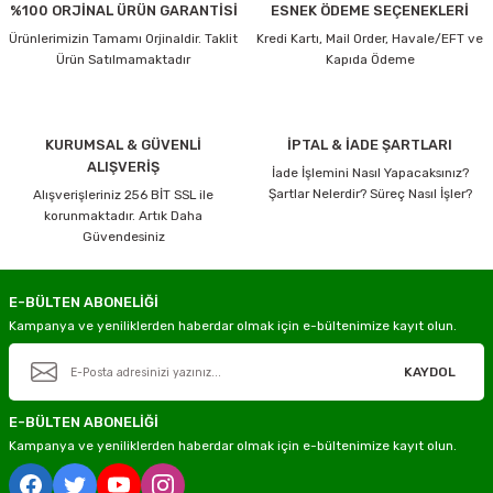
%100 ORJİNAL ÜRÜN GARANTİSİ
ESNEK ÖDEME SEÇENEKLERİ
Ürünlerimizin Tamamı Orjinaldir. Taklit
Kredi Kartı, Mail Order, Havale/EFT ve
Ürün Satılmamaktadır
Kapıda Ödeme
KURUMSAL & GÜVENLİ
İPTAL & İADE ŞARTLARI
ALIŞVERİŞ
İade İşlemini Nasıl Yapacaksınız?
Şartlar Nelerdir? Süreç Nasıl İşler?
Alışverişleriniz 256 BİT SSL ile
korunmaktadır. Artık Daha
Güvendesiniz
E-BÜLTEN ABONELİĞİ
Kampanya ve yeniliklerden haberdar olmak için e-bültenimize kayıt olun.
KAYDOL
E-BÜLTEN ABONELİĞİ
Kampanya ve yeniliklerden haberdar olmak için e-bültenimize kayıt olun.