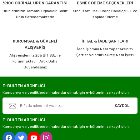
%100 ORJİNAL ÜRÜN GARANTİSİ
ESNEK ÖDEME SEÇENEKLERİ
Ürünlerimizin Tamamı Orjinaldir. Taklit
Kredi Kartı, Mail Order, Havale/EFT ve
Ürün Satılmamaktadır
Kapıda Ödeme
KURUMSAL & GÜVENLİ
İPTAL & İADE ŞARTLARI
ALIŞVERİŞ
İade İşlemini Nasıl Yapacaksınız?
Şartlar Nelerdir? Süreç Nasıl İşler?
Alışverişleriniz 256 BİT SSL ile
korunmaktadır. Artık Daha
Güvendesiniz
E-BÜLTEN ABONELİĞİ
Kampanya ve yeniliklerden haberdar olmak için e-bültenimize kayıt olun.
KAYDOL
E-BÜLTEN ABONELİĞİ
Kampanya ve yeniliklerden haberdar olmak için e-bültenimize kayıt olun.