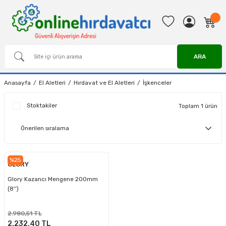
ARA
Anasayfa
El Aletleri
Hırdavat ve El Aletleri
İşkenceler
Stoktakiler
Toplam 1 ürün
%25
GLORY
Glory Kazancı Mengene 200mm
(8'')
2.980,51 TL
2.232,40 TL