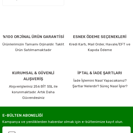
%100 ORJİNAL ÜRÜN GARANTİSİ
ESNEK ÖDEME SEÇENEKLERİ
Ürünlerimizin Tamamı Orjinaldir. Taklit
Kredi Kartı, Mail Order, Havale/EFT ve
Ürün Satılmamaktadır
Kapıda Ödeme
KURUMSAL & GÜVENLİ
İPTAL & İADE ŞARTLARI
ALIŞVERİŞ
İade İşlemini Nasıl Yapacaksınız?
Şartlar Nelerdir? Süreç Nasıl İşler?
Alışverişleriniz 256 BİT SSL ile
korunmaktadır. Artık Daha
Güvendesiniz
E-BÜLTEN ABONELİĞİ
Kampanya ve yeniliklerden haberdar olmak için e-bültenimize kayıt olun.