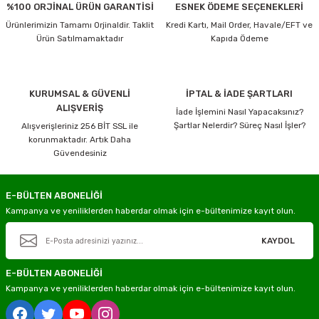
%100 ORJİNAL ÜRÜN GARANTİSİ
ESNEK ÖDEME SEÇENEKLERİ
Ürünlerimizin Tamamı Orjinaldir. Taklit
Kredi Kartı, Mail Order, Havale/EFT ve
Ürün Satılmamaktadır
Kapıda Ödeme
KURUMSAL & GÜVENLİ
İPTAL & İADE ŞARTLARI
ALIŞVERİŞ
İade İşlemini Nasıl Yapacaksınız?
Şartlar Nelerdir? Süreç Nasıl İşler?
Alışverişleriniz 256 BİT SSL ile
korunmaktadır. Artık Daha
Güvendesiniz
E-BÜLTEN ABONELİĞİ
Kampanya ve yeniliklerden haberdar olmak için e-bültenimize kayıt olun.
KAYDOL
E-BÜLTEN ABONELİĞİ
Kampanya ve yeniliklerden haberdar olmak için e-bültenimize kayıt olun.