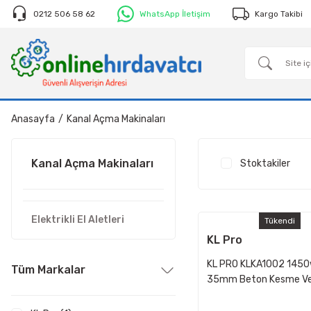
0212 506 58 62
WhatsApp İletişim
Kargo Takibi
Anasayfa
Kanal Açma Makinaları
Kanal Açma Makinaları
Stoktakiler
Elektrikli El Aletleri
Tükendi
KL Pro
KL PRO KLKA1002 145
Tüm Markalar
35mm Beton Kesme Ve
Açma