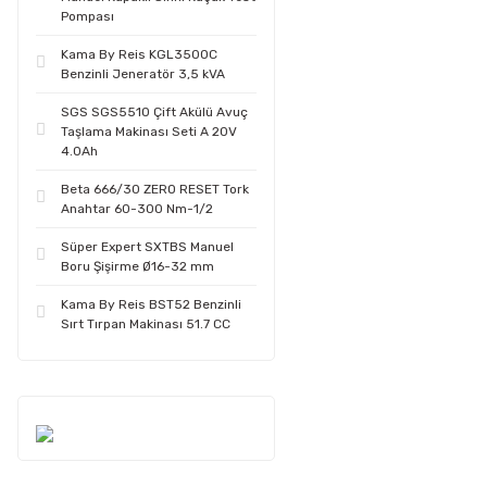
Pompası
Kama By Reis KGL3500C
Benzinli Jeneratör 3,5 kVA
SGS SGS5510 Çift Akülü Avuç
Taşlama Makinası Seti A 20V
4.0Ah
Beta 666/30 ZERO RESET Tork
Anahtar 60-300 Nm-1/2
Süper Expert SXTBS Manuel
Boru Şişirme Ø16-32 mm
Kama By Reis BST52 Benzinli
Sırt Tırpan Makinası 51.7 CC