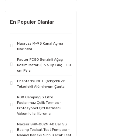
En Populer Olanlar
Macroza M-95 Kanal Açma
Makinesi
Factor FC50 Benzinli Ağaç
Kesim Motoru | 3.6 Hp Güç – 50
cm Pala
Chanta 1908DTI Çekçekli ve
Tekerlekli Alüminyum Çanta
ROX Camping 3 Litre
Paslanmaz Çelik Termos -
Profesyonel Çift Katmanlı
Vakumlu Isı Koruma
Maxser SRK-002M 40 Bar Su
Basınç Tesisat Test Pompası –
Manuel Kapaklı Sıhhi Kaçak Test