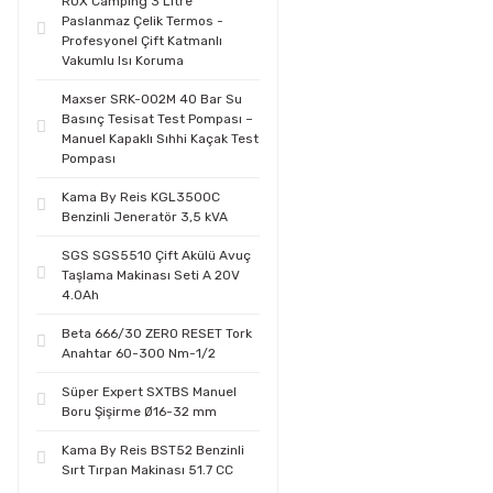
ROX Camping 3 Litre
Paslanmaz Çelik Termos -
Profesyonel Çift Katmanlı
Vakumlu Isı Koruma
Maxser SRK-002M 40 Bar Su
Basınç Tesisat Test Pompası –
Manuel Kapaklı Sıhhi Kaçak Test
Pompası
Kama By Reis KGL3500C
Benzinli Jeneratör 3,5 kVA
SGS SGS5510 Çift Akülü Avuç
Taşlama Makinası Seti A 20V
4.0Ah
Beta 666/30 ZERO RESET Tork
Anahtar 60-300 Nm-1/2
Süper Expert SXTBS Manuel
Boru Şişirme Ø16-32 mm
Kama By Reis BST52 Benzinli
Sırt Tırpan Makinası 51.7 CC