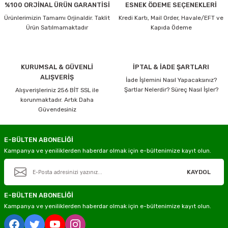
%100 ORJİNAL ÜRÜN GARANTİSİ
ESNEK ÖDEME SEÇENEKLERİ
Ürünlerimizin Tamamı Orjinaldir. Taklit
Kredi Kartı, Mail Order, Havale/EFT ve
Ürün Satılmamaktadır
Kapıda Ödeme
KURUMSAL & GÜVENLİ
İPTAL & İADE ŞARTLARI
ALIŞVERİŞ
İade İşlemini Nasıl Yapacaksınız?
Şartlar Nelerdir? Süreç Nasıl İşler?
Alışverişleriniz 256 BİT SSL ile
korunmaktadır. Artık Daha
Güvendesiniz
E-BÜLTEN ABONELİĞİ
Kampanya ve yeniliklerden haberdar olmak için e-bültenimize kayıt olun.
KAYDOL
E-BÜLTEN ABONELİĞİ
Kampanya ve yeniliklerden haberdar olmak için e-bültenimize kayıt olun.