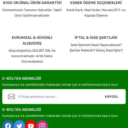
%100 ORJİNAL ÜRÜN GARANTİSİ
ESNEK ÖDEME SEÇENEKLERİ
Ürünlerimizin Tamamı Orjinaldir. Taklit
Kredi Kartı, Mail Order, Havale/EFT ve
Ürün Satılmamaktadır
Kapıda Ödeme
KURUMSAL & GÜVENLİ
İPTAL & İADE ŞARTLARI
ALIŞVERİŞ
İade İşlemini Nasıl Yapacaksınız?
Şartlar Nelerdir? Süreç Nasıl İşler?
Alışverişleriniz 256 BİT SSL ile
korunmaktadır. Artık Daha
Güvendesiniz
E-BÜLTEN ABONELİĞİ
Kampanya ve yeniliklerden haberdar olmak için e-bültenimize kayıt olun.
KAYDOL
E-BÜLTEN ABONELİĞİ
Kampanya ve yeniliklerden haberdar olmak için e-bültenimize kayıt olun.