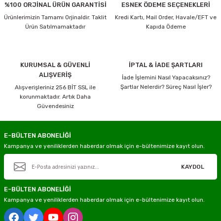
%100 ORJİNAL ÜRÜN GARANTİSİ
ESNEK ÖDEME SEÇENEKLERİ
Ürünlerimizin Tamamı Orjinaldir. Taklit
Kredi Kartı, Mail Order, Havale/EFT ve
Ürün Satılmamaktadır
Kapıda Ödeme
KURUMSAL & GÜVENLİ
İPTAL & İADE ŞARTLARI
ALIŞVERİŞ
İade İşlemini Nasıl Yapacaksınız?
Şartlar Nelerdir? Süreç Nasıl İşler?
Alışverişleriniz 256 BİT SSL ile
korunmaktadır. Artık Daha
Güvendesiniz
E-BÜLTEN ABONELİĞİ
Kampanya ve yeniliklerden haberdar olmak için e-bültenimize kayıt olun.
KAYDOL
E-BÜLTEN ABONELİĞİ
Kampanya ve yeniliklerden haberdar olmak için e-bültenimize kayıt olun.