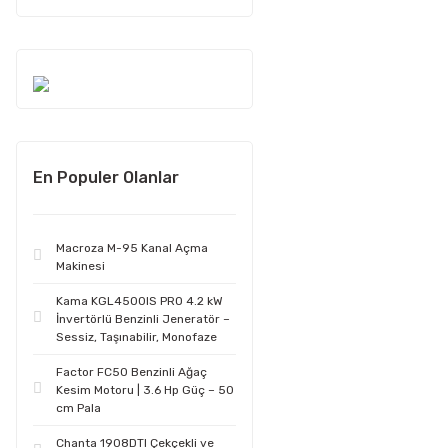
En Populer Olanlar
Macroza M-95 Kanal Açma
Makinesi
Kama KGL4500IS PRO 4.2 kW
İnvertörlü Benzinli Jeneratör –
Sessiz, Taşınabilir, Monofaze
Factor FC50 Benzinli Ağaç
Kesim Motoru | 3.6 Hp Güç – 50
cm Pala
Chanta 1908DTI Çekçekli ve