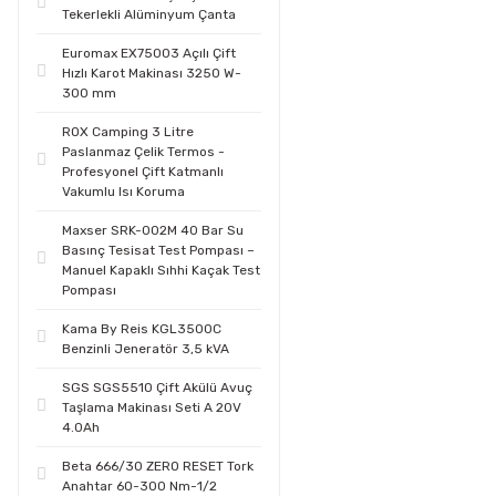
Tekerlekli Alüminyum Çanta
Euromax EX75003 Açılı Çift
Hızlı Karot Makinası 3250 W-
300 mm
ROX Camping 3 Litre
Paslanmaz Çelik Termos -
Profesyonel Çift Katmanlı
Vakumlu Isı Koruma
Maxser SRK-002M 40 Bar Su
Basınç Tesisat Test Pompası –
Manuel Kapaklı Sıhhi Kaçak Test
Pompası
Kama By Reis KGL3500C
Benzinli Jeneratör 3,5 kVA
SGS SGS5510 Çift Akülü Avuç
Taşlama Makinası Seti A 20V
4.0Ah
Beta 666/30 ZERO RESET Tork
Anahtar 60-300 Nm-1/2