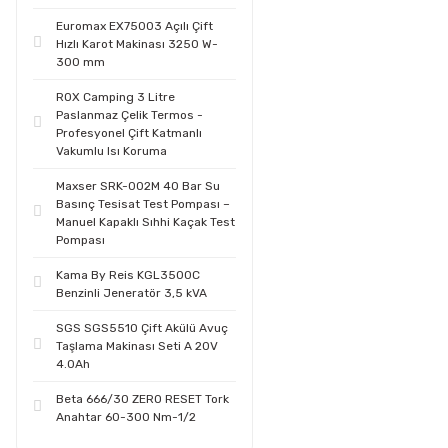
Euromax EX75003 Açılı Çift
Hızlı Karot Makinası 3250 W-
300 mm
ROX Camping 3 Litre
Paslanmaz Çelik Termos -
Profesyonel Çift Katmanlı
Vakumlu Isı Koruma
Maxser SRK-002M 40 Bar Su
Basınç Tesisat Test Pompası –
Manuel Kapaklı Sıhhi Kaçak Test
Pompası
Kama By Reis KGL3500C
Benzinli Jeneratör 3,5 kVA
SGS SGS5510 Çift Akülü Avuç
Taşlama Makinası Seti A 20V
4.0Ah
Beta 666/30 ZERO RESET Tork
Anahtar 60-300 Nm-1/2