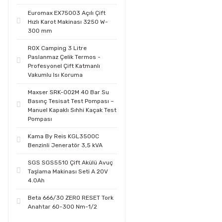
Euromax EX75003 Açılı Çift
Hızlı Karot Makinası 3250 W-
300 mm
ROX Camping 3 Litre
Paslanmaz Çelik Termos -
Profesyonel Çift Katmanlı
Vakumlu Isı Koruma
Maxser SRK-002M 40 Bar Su
Basınç Tesisat Test Pompası –
Manuel Kapaklı Sıhhi Kaçak Test
Pompası
Kama By Reis KGL3500C
Benzinli Jeneratör 3,5 kVA
SGS SGS5510 Çift Akülü Avuç
Taşlama Makinası Seti A 20V
4.0Ah
Beta 666/30 ZERO RESET Tork
Anahtar 60-300 Nm-1/2