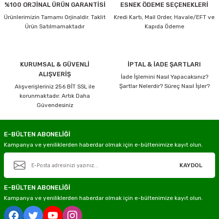
%100 ORJİNAL ÜRÜN GARANTİSİ
ESNEK ÖDEME SEÇENEKLERİ
Ürünlerimizin Tamamı Orjinaldir. Taklit
Kredi Kartı, Mail Order, Havale/EFT ve
Ürün Satılmamaktadır
Kapıda Ödeme
KURUMSAL & GÜVENLİ
İPTAL & İADE ŞARTLARI
ALIŞVERİŞ
İade İşlemini Nasıl Yapacaksınız?
Şartlar Nelerdir? Süreç Nasıl İşler?
Alışverişleriniz 256 BİT SSL ile
korunmaktadır. Artık Daha
Güvendesiniz
E-BÜLTEN ABONELİĞİ
Kampanya ve yeniliklerden haberdar olmak için e-bültenimize kayıt olun.
KAYDOL
E-BÜLTEN ABONELİĞİ
Kampanya ve yeniliklerden haberdar olmak için e-bültenimize kayıt olun.