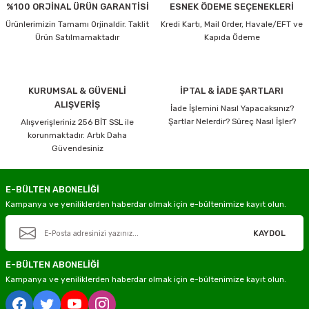
%100 ORJİNAL ÜRÜN GARANTİSİ
ESNEK ÖDEME SEÇENEKLERİ
Ürünlerimizin Tamamı Orjinaldir. Taklit
Kredi Kartı, Mail Order, Havale/EFT ve
Ürün Satılmamaktadır
Kapıda Ödeme
KURUMSAL & GÜVENLİ
İPTAL & İADE ŞARTLARI
ALIŞVERİŞ
İade İşlemini Nasıl Yapacaksınız?
Şartlar Nelerdir? Süreç Nasıl İşler?
Alışverişleriniz 256 BİT SSL ile
korunmaktadır. Artık Daha
Güvendesiniz
E-BÜLTEN ABONELİĞİ
Kampanya ve yeniliklerden haberdar olmak için e-bültenimize kayıt olun.
KAYDOL
E-BÜLTEN ABONELİĞİ
Kampanya ve yeniliklerden haberdar olmak için e-bültenimize kayıt olun.