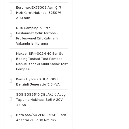
Euromax EX75003 Açılı Çift
Hızlı Karot Makinası 3250 W-
300 mm
ROX Camping 3 Litre
Paslanmaz Çelik Termos -
Profesyonel Çift Katmanlı
Vakumlu Isı Koruma
Maxser SRK-002M 40 Bar Su
Basınç Tesisat Test Pompası –
Manuel Kapaklı Sıhhi Kaçak Test
Pompası
Kama By Reis KGL3500C
Benzinli Jeneratör 3,5 kVA
SGS SGS5510 Çift Akülü Avuç
Taşlama Makinası Seti A 20V
4.0Ah
Beta 666/30 ZERO RESET Tork
Anahtar 60-300 Nm-1/2