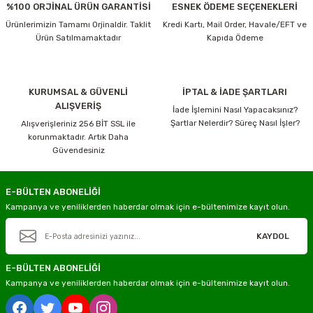
%100 ORJİNAL ÜRÜN GARANTİSİ
ESNEK ÖDEME SEÇENEKLERİ
Ürünlerimizin Tamamı Orjinaldir. Taklit
Kredi Kartı, Mail Order, Havale/EFT ve
Ürün Satılmamaktadır
Kapıda Ödeme
KURUMSAL & GÜVENLİ
İPTAL & İADE ŞARTLARI
ALIŞVERİŞ
İade İşlemini Nasıl Yapacaksınız?
Şartlar Nelerdir? Süreç Nasıl İşler?
Alışverişleriniz 256 BİT SSL ile
korunmaktadır. Artık Daha
Güvendesiniz
E-BÜLTEN ABONELİĞİ
Kampanya ve yeniliklerden haberdar olmak için e-bültenimize kayıt olun.
KAYDOL
E-BÜLTEN ABONELİĞİ
Kampanya ve yeniliklerden haberdar olmak için e-bültenimize kayıt olun.