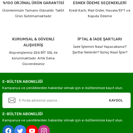
%100 ORJİNAL ÜRÜN GARANTİSİ
ESNEK ÖDEME SEÇENEKLERİ
Ürünlerimizin Tamamı Orjinaldir. Taklit
Kredi Kartı, Mail Order, Havale/EFT ve
Ürün Satılmamaktadır
Kapıda Ödeme
KURUMSAL & GÜVENLİ
İPTAL & İADE ŞARTLARI
ALIŞVERİŞ
İade İşlemini Nasıl Yapacaksınız?
Şartlar Nelerdir? Süreç Nasıl İşler?
Alışverişleriniz 256 BİT SSL ile
korunmaktadır. Artık Daha
Güvendesiniz
E-BÜLTEN ABONELİĞİ
Kampanya ve yeniliklerden haberdar olmak için e-bültenimize kayıt olun.
KAYDOL
E-BÜLTEN ABONELİĞİ
Kampanya ve yeniliklerden haberdar olmak için e-bültenimize kayıt olun.