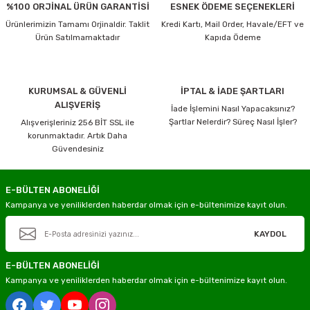
%100 ORJİNAL ÜRÜN GARANTİSİ
ESNEK ÖDEME SEÇENEKLERİ
Ürünlerimizin Tamamı Orjinaldir. Taklit
Kredi Kartı, Mail Order, Havale/EFT ve
Ürün Satılmamaktadır
Kapıda Ödeme
KURUMSAL & GÜVENLİ
İPTAL & İADE ŞARTLARI
ALIŞVERİŞ
İade İşlemini Nasıl Yapacaksınız?
Şartlar Nelerdir? Süreç Nasıl İşler?
Alışverişleriniz 256 BİT SSL ile
korunmaktadır. Artık Daha
Güvendesiniz
E-BÜLTEN ABONELİĞİ
Kampanya ve yeniliklerden haberdar olmak için e-bültenimize kayıt olun.
KAYDOL
E-BÜLTEN ABONELİĞİ
Kampanya ve yeniliklerden haberdar olmak için e-bültenimize kayıt olun.