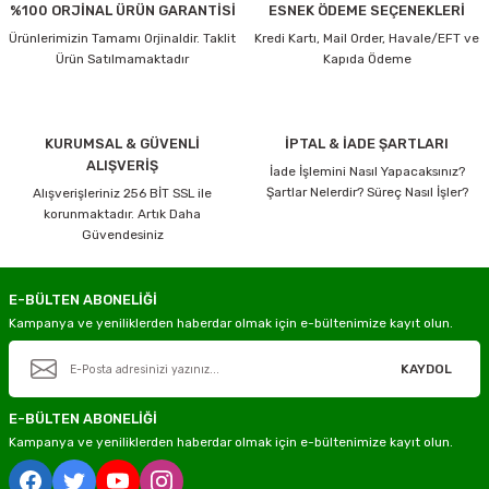
%100 ORJİNAL ÜRÜN GARANTİSİ
ESNEK ÖDEME SEÇENEKLERİ
Ürünlerimizin Tamamı Orjinaldir. Taklit
Kredi Kartı, Mail Order, Havale/EFT ve
Ürün Satılmamaktadır
Kapıda Ödeme
KURUMSAL & GÜVENLİ
İPTAL & İADE ŞARTLARI
ALIŞVERİŞ
İade İşlemini Nasıl Yapacaksınız?
Şartlar Nelerdir? Süreç Nasıl İşler?
Alışverişleriniz 256 BİT SSL ile
korunmaktadır. Artık Daha
Güvendesiniz
E-BÜLTEN ABONELİĞİ
Kampanya ve yeniliklerden haberdar olmak için e-bültenimize kayıt olun.
KAYDOL
E-BÜLTEN ABONELİĞİ
Kampanya ve yeniliklerden haberdar olmak için e-bültenimize kayıt olun.