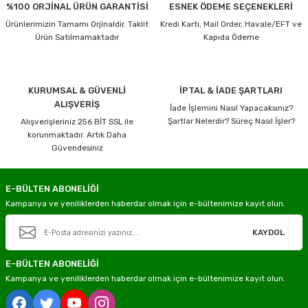
%100 ORJİNAL ÜRÜN GARANTİSİ
ESNEK ÖDEME SEÇENEKLERİ
Ürünlerimizin Tamamı Orjinaldir. Taklit
Kredi Kartı, Mail Order, Havale/EFT ve
Ürün Satılmamaktadır
Kapıda Ödeme
KURUMSAL & GÜVENLİ
İPTAL & İADE ŞARTLARI
ALIŞVERİŞ
İade İşlemini Nasıl Yapacaksınız?
Şartlar Nelerdir? Süreç Nasıl İşler?
Alışverişleriniz 256 BİT SSL ile
korunmaktadır. Artık Daha
Güvendesiniz
E-BÜLTEN ABONELİĞİ
Kampanya ve yeniliklerden haberdar olmak için e-bültenimize kayıt olun.
KAYDOL
E-BÜLTEN ABONELİĞİ
Kampanya ve yeniliklerden haberdar olmak için e-bültenimize kayıt olun.