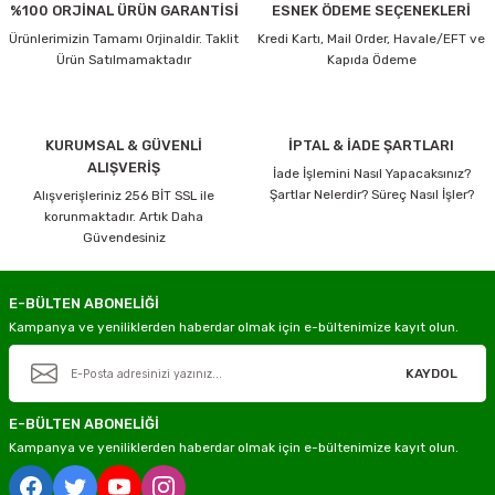
%100 ORJİNAL ÜRÜN GARANTİSİ
ESNEK ÖDEME SEÇENEKLERİ
Ürünlerimizin Tamamı Orjinaldir. Taklit
Kredi Kartı, Mail Order, Havale/EFT ve
Ürün Satılmamaktadır
Kapıda Ödeme
KURUMSAL & GÜVENLİ
İPTAL & İADE ŞARTLARI
ALIŞVERİŞ
İade İşlemini Nasıl Yapacaksınız?
Şartlar Nelerdir? Süreç Nasıl İşler?
Alışverişleriniz 256 BİT SSL ile
korunmaktadır. Artık Daha
Güvendesiniz
E-BÜLTEN ABONELİĞİ
Kampanya ve yeniliklerden haberdar olmak için e-bültenimize kayıt olun.
KAYDOL
E-BÜLTEN ABONELİĞİ
Kampanya ve yeniliklerden haberdar olmak için e-bültenimize kayıt olun.