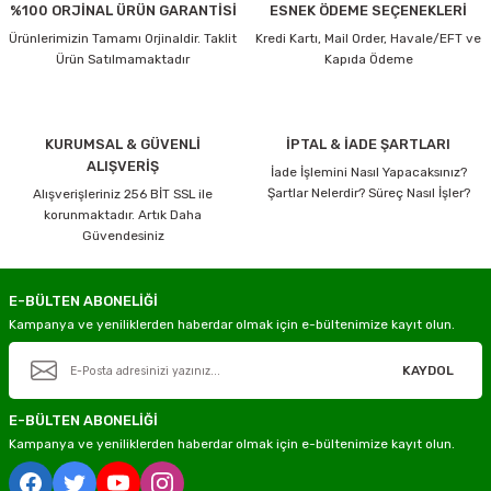
%100 ORJİNAL ÜRÜN GARANTİSİ
ESNEK ÖDEME SEÇENEKLERİ
Ürünlerimizin Tamamı Orjinaldir. Taklit
Kredi Kartı, Mail Order, Havale/EFT ve
Ürün Satılmamaktadır
Kapıda Ödeme
KURUMSAL & GÜVENLİ
İPTAL & İADE ŞARTLARI
ALIŞVERİŞ
İade İşlemini Nasıl Yapacaksınız?
Şartlar Nelerdir? Süreç Nasıl İşler?
Alışverişleriniz 256 BİT SSL ile
korunmaktadır. Artık Daha
Güvendesiniz
E-BÜLTEN ABONELİĞİ
Kampanya ve yeniliklerden haberdar olmak için e-bültenimize kayıt olun.
KAYDOL
E-BÜLTEN ABONELİĞİ
Kampanya ve yeniliklerden haberdar olmak için e-bültenimize kayıt olun.