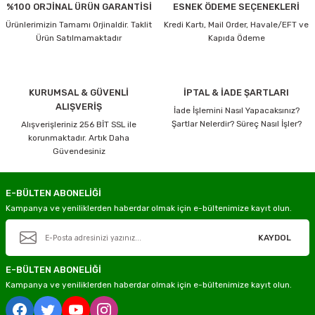
%100 ORJİNAL ÜRÜN GARANTİSİ
ESNEK ÖDEME SEÇENEKLERİ
Ürünlerimizin Tamamı Orjinaldir. Taklit
Kredi Kartı, Mail Order, Havale/EFT ve
Ürün Satılmamaktadır
Kapıda Ödeme
KURUMSAL & GÜVENLİ
İPTAL & İADE ŞARTLARI
ALIŞVERİŞ
İade İşlemini Nasıl Yapacaksınız?
Şartlar Nelerdir? Süreç Nasıl İşler?
Alışverişleriniz 256 BİT SSL ile
korunmaktadır. Artık Daha
Güvendesiniz
E-BÜLTEN ABONELİĞİ
Kampanya ve yeniliklerden haberdar olmak için e-bültenimize kayıt olun.
KAYDOL
E-BÜLTEN ABONELİĞİ
Kampanya ve yeniliklerden haberdar olmak için e-bültenimize kayıt olun.