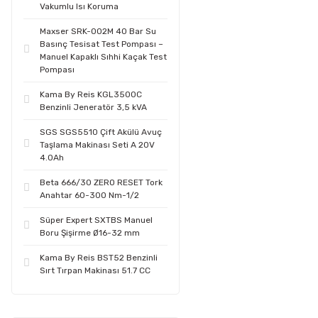
Vakumlu Isı Koruma
Maxser SRK-002M 40 Bar Su
Basınç Tesisat Test Pompası –
Manuel Kapaklı Sıhhi Kaçak Test
Pompası
Kama By Reis KGL3500C
Benzinli Jeneratör 3,5 kVA
SGS SGS5510 Çift Akülü Avuç
Taşlama Makinası Seti A 20V
4.0Ah
Beta 666/30 ZERO RESET Tork
Anahtar 60-300 Nm-1/2
Süper Expert SXTBS Manuel
Boru Şişirme Ø16-32 mm
Kama By Reis BST52 Benzinli
Sırt Tırpan Makinası 51.7 CC